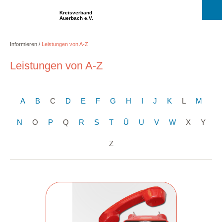
Kreisverband
Auerbach e.V.
Informieren
Leistungen von A-Z
Leistungen von A-Z
A
B
C
D
E
F
G
H
I
J
K
L
M
N
O
P
Q
R
S
T
Ü
U
V
W
X
Y
Z